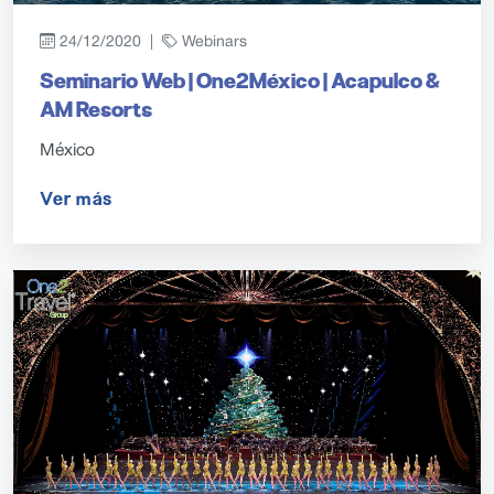
24/12/2020 |
Webinars
Seminario Web | One2México | Acapulco &
AM Resorts
México
Ver más