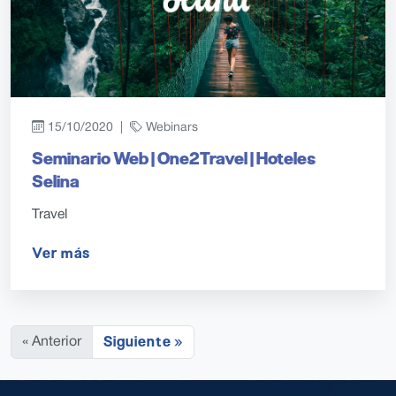
15/10/2020 |
Webinars
Seminario Web | One2Travel | Hoteles
Selina
Travel
Ver más
Siguiente »
« Anterior